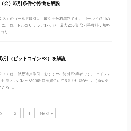
ルド（金）取引条件や特徴を解説
レックス）のゴールド取引は、取引手数料無料です。 ゴールド取引の
、ユーロ、トルコリラ レバレッジ：最大200倍 取引手数料：無料
リ ...
貨取引（ビットコインFX）を解説
レックス）は、仮想通貨取引におすすめの海外FX業者です。 アイフォ
由 最大レバレッジ40倍 口座資金に年3％の利息が付く（新規受
る ...
2
3
4
Next »