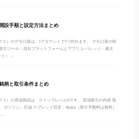
口座開設手順と設定方法まとめ
ックス）のデモ口座は、1アカウントで1つ作れます。 デモ口座の特
 取引ツール：自社プラットフォームとアプリ レバレッジ：最大
） ...
商品銘柄と取引条件まとめ
ックス）の原油商品は、ストップレベル0です。 原油取引の内容 取
、ガソリン、灯油 スプレッド目安：4pips（取引手数料は無料）
..