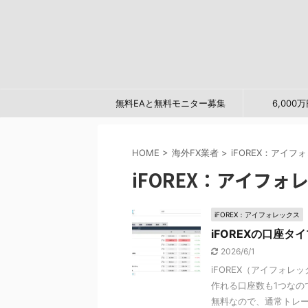
無料EAと無料モニター募集
6,00
HOME
>
海外FX業者
>
iFOREX：アイフ
iFOREX：アイフォ
iFOREX：アイフォレックス
iFOREXの口座
2026/6/1
iFOREX（アイフォ
作れる口座数も1つなの
無料なので、通常トレード