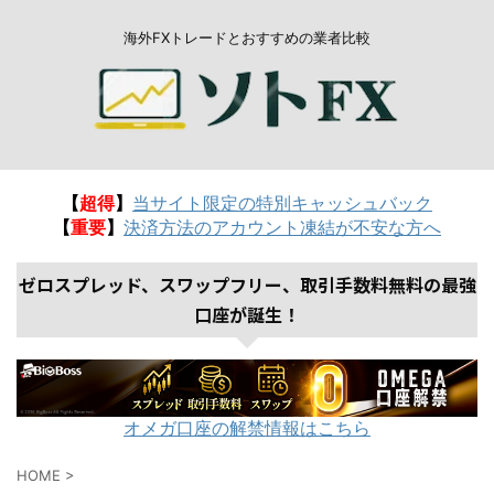
海外FXトレードとおすすめの業者比較
【
超得
】
当サイト限定の特別キャッシュバック
【
重要
】
決済方法のアカウント凍結が不安な方へ
ゼロスプレッド、スワップフリー、取引手数料無料の最強
口座が誕生！
オメガ口座の解禁情報はこちら
HOME
>