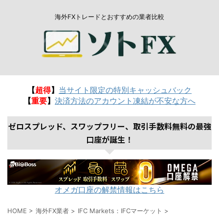
海外FXトレードとおすすめの業者比較
【
超得
】
当サイト限定の特別キャッシュバック
【
重要
】
決済方法のアカウント凍結が不安な方へ
ゼロスプレッド、スワップフリー、取引手数料無料の最強
口座が誕生！
オメガ口座の解禁情報はこちら
HOME
>
海外FX業者
>
IFC Markets：IFCマーケット
>