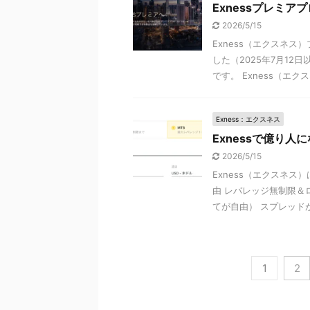
Exnessプレミ
2026/5/15
Exness（エクスネ
した（2025年7月1
です。 Exness（エクスネ
Exness：エクスネス
Exnessで億り
2026/5/15
Exness（エクスネ
由 レバレッジ無制限＆
てが自由） スプレッドがと
1
2