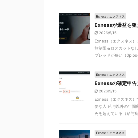
Exness：エクスネス
Exnessが爆益
2026/5/15
Exness（エクスネス
無制限＆ロスカットなし
プレッドが狭い（0pips〜 
Exness：エクスネス
Exnessの確定
2026/5/15
Exness（エクスネ
要な人 給与以外の年間
円を超えている（給与所得
Exness：エクスネス