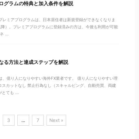
アプログラムの特典と加入条件を解説
ス）プレミアプログラムは、日本居住者は新規登録ができなくなりま
2日以降）。プレミアプログラムに登録済みの方は、今後も利用が可能
 ...
人になる方法と達成ステップを解説
ス）は、億り人になりやすい海外FX業者です。 億り人になりやすい理
ロスカットなし 禁止行為なし（スキャルピング、自動売買、両建
ても ...
3
…
7
Next »