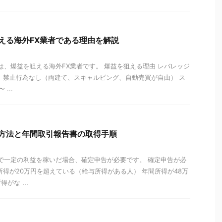
を狙える海外FX業者である理由を解説
）は、爆益を狙える海外FX業者です。 爆益を狙える理由 レバレッジ
 禁止行為なし（両建て、スキャルピング、自動売買が自由） ス
...
申告方法と年間取引報告書の取得手順
ス）で一定の利益を稼いだ場合、確定申告が必要です。 確定申告が必
所得が20万円を超えている（給与所得がある人） 年間所得が48万
がな ...