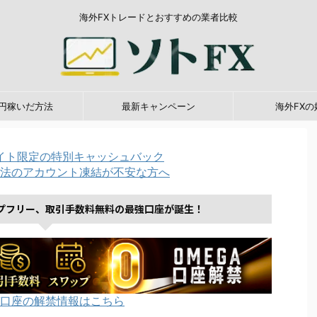
海外FXトレードとおすすめの業者比較
0万円稼いだ方法
最新キャンペーン
海外FXの
イト限定の特別キャッシュバック
法のアカウント凍結が不安な方へ
プフリー、取引手数料無料の最強口座が誕生！
口座の解禁情報はこちら