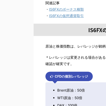
関連記事
・
IS6FXのボーナス種類
・
IS6FXの仮想通貨取引
IS6F
原油と株価指数は、レバレッジが銘柄
＊レバレッジは変更される場合がある
確認が確実です。
CFDの個別レバレッジ
Brent原油：50倍
WTI原油：50倍
DAX：100倍