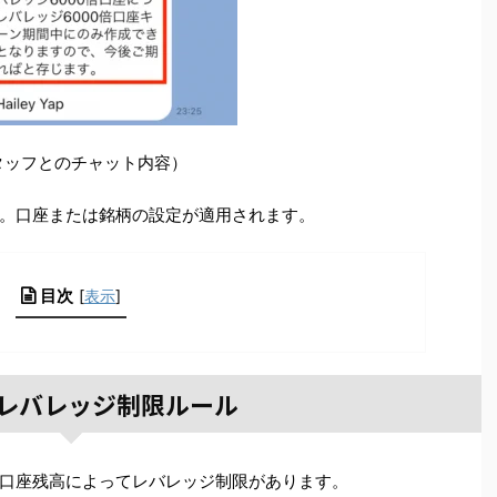
タッフとのチャット内容）
。口座または銘柄の設定が適用されます。
目次
[
表示
]
Xのレバレッジ制限ルール
口座残高によってレバレッジ制限があります。