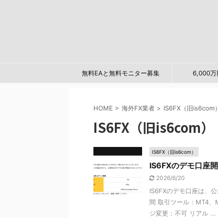
無料EAと無料モニター募集
6,00
HOME
>
海外FX業者
>
IS6FX（旧is6com
IS6FX（旧is6com）
IS6FX（旧is6com）
IS6FXのデモ口
2026/6/20
IS6FXのデモ口座は、
間 取引ツール：MT4、
ジ変更：不可 リアル ...