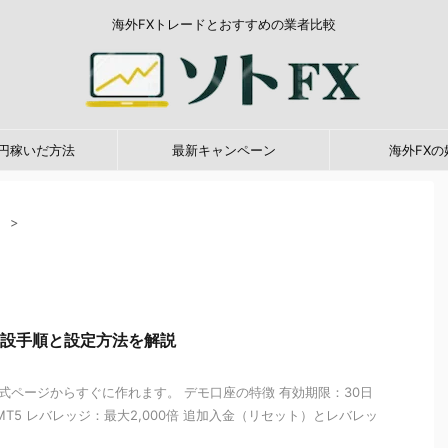
海外FXトレードとおすすめの業者比較
0万円稼いだ方法
最新キャンペーン
海外FXの
）
>
座開設手順と設定方法を解説
公式ページからすぐに作れます。 デモ口座の特徴 有効期限：30日
MT5 レバレッジ：最大2,000倍 追加入金（リセット）とレバレッ