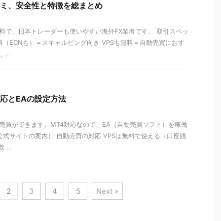
口コミ、安全性と特徴を総まとめ
が無料で、日本トレーダーも使いやすい海外FX業者です。 取引スペッ
料（ECNも）＝スキャルピング向き VPSも無料＝自動売買におす
...
対応とEAの設定方法
自動売買ができます。MT4対応なので、EA（自動売買ソフト）を稼働
公式サイトの案内） 自動売買の対応 VPSは無料で使える（口座残
...
2
3
4
5
Next »