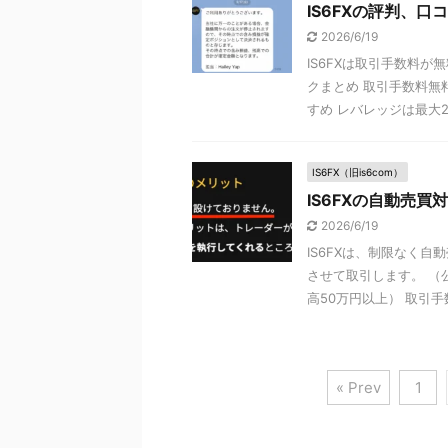
IS6FXの評判、
2026/6/19
IS6FXは取引手数料
クまとめ 取引手数料無
すめ レバレッジは最大2, 
IS6FX（旧is6com）
IS6FXの自動売買
2026/6/19
IS6FXは、制限なく
させて取引します。 （
高50万円以上） 取引手数 
« Prev
1