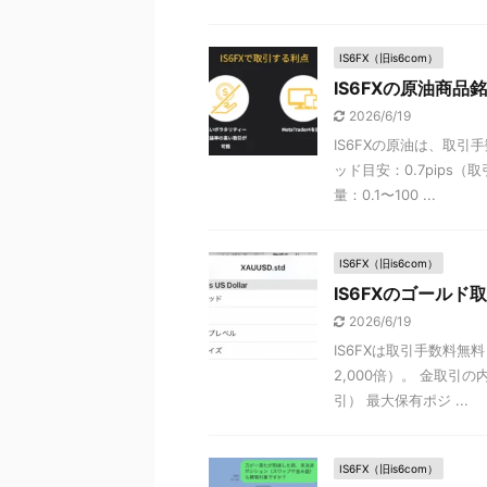
IS6FX（旧is6com）
IS6FXの原油商
2026/6/19
IS6FXの原油は、取引
ッド目安：0.7pips
量：0.1〜100 ...
IS6FX（旧is6com）
IS6FXのゴール
2026/6/19
IS6FXは取引手数料
2,000倍）。 金取引の
引） 最大保有ポジ ...
IS6FX（旧is6com）