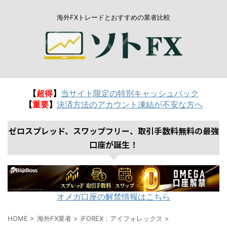
海外FXトレードとおすすめの業者比較
【
超得
】
当サイト限定の特別キャッシュバック
【
重要
】
決済方法のアカウント凍結が不安な方へ
ゼロスプレッド、スワップフリー、取引手数料無料の最強
口座が誕生！
オメガ口座の解禁情報はこちら
HOME
>
海外FX業者
>
iFOREX：アイフォレックス
>