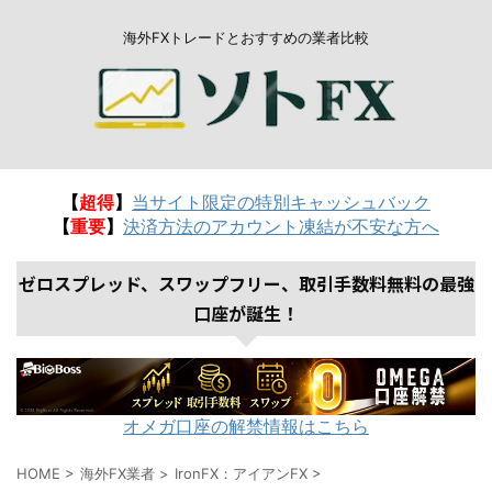
海外FXトレードとおすすめの業者比較
【
超得
】
当サイト限定の特別キャッシュバック
【
重要
】
決済方法のアカウント凍結が不安な方へ
ゼロスプレッド、スワップフリー、取引手数料無料の最強
口座が誕生！
オメガ口座の解禁情報はこちら
HOME
>
海外FX業者
>
IronFX：アイアンFX
>