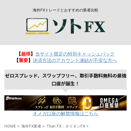
海外FXトレードとおすすめの業者比較
【
超得
】
当サイト限定の特別キャッシュバック
【
重要
】
決済方法のアカウント凍結が不安な方へ
ゼロスプレッド、スワップフリー、取引手数料無料の最強
口座が誕生！
オメガ口座の解禁情報はこちら
HOME
>
海外FX業者
>
Titan FX：タイタンFX
>