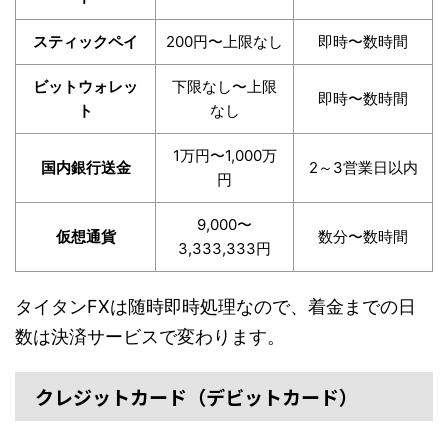
スティックペイ
200円〜上限なし
即時〜数時間
ビットウォレッ
下限なし〜上限
即時〜数時間
ト
なし
1万円〜1,000万
国内銀行送金
2～3営業日以内
円
9,000〜
仮想通貨
数分〜数時間
3,333,333円
タイタンFXは随時即時処理なので、着金までの日
数は決済サービスで変わります。
クレジットカード（デビットカード）