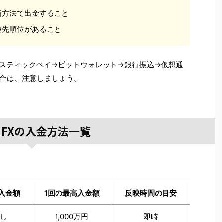
済方法で出金すること
優先順位があること
スティックペイ→ビットウォレット→銀行振込→仮想通
合は、注意しましょう。
anFXの入金方法一覧
入金額
1回の最高入金額
反映時間の目安
し
1,000万円
即時