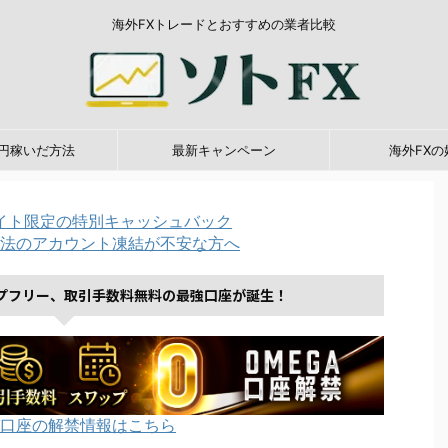
海外FXトレードとおすすめの業者比較
0万円稼いだ方法
最新キャンペーン
海外FXの
イト限定の特別キャッシュバック
法のアカウント凍結が不安な方へ
プフリー、取引手数料無料の最強口座が誕生！
口座の解禁情報はこちら