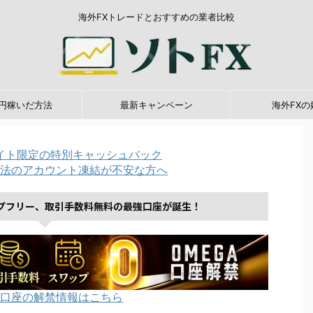
海外FXトレードとおすすめの業者比較
0万円稼いだ方法
最新キャンペーン
海外FXの
イト限定の特別キャッシュバック
法のアカウント凍結が不安な方へ
プフリー、取引手数料無料の最強口座が誕生！
口座の解禁情報はこちら