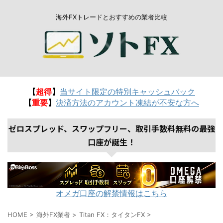
海外FXトレードとおすすめの業者比較
【
超得
】
当サイト限定の特別キャッシュバック
【
重要
】
決済方法のアカウント凍結が不安な方へ
ゼロスプレッド、スワップフリー、取引手数料無料の最強
口座が誕生！
オメガ口座の解禁情報はこちら
HOME
>
海外FX業者
>
Titan FX：タイタンFX
>