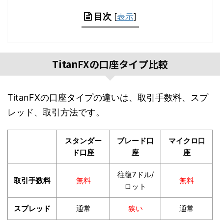
目次
[
表示
]
TitanFXの口座タイプ比較
TitanFXの口座タイプの違いは、取引手数料、スプ
レッド、取引方法です。
スタンダー
ブレード口
マイクロ口
ド口座
座
座
往復7ドル/
取引手数料
無料
無料
ロット
スプレッド
通常
狭い
通常