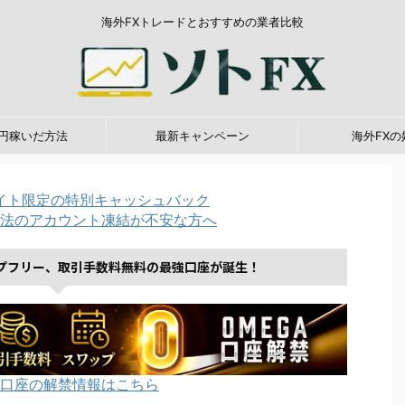
海外FXトレードとおすすめの業者比較
0万円稼いだ方法
最新キャンペーン
海外FXの
イト限定の特別キャッシュバック
法のアカウント凍結が不安な方へ
プフリー、取引手数料無料の最強口座が誕生！
口座の解禁情報はこちら