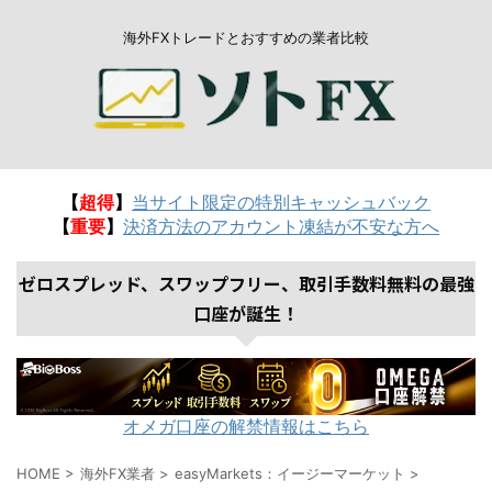
海外FXトレードとおすすめの業者比較
【
超得
】
当サイト限定の特別キャッシュバック
【
重要
】
決済方法のアカウント凍結が不安な方へ
ゼロスプレッド、スワップフリー、取引手数料無料の最強
口座が誕生！
オメガ口座の解禁情報はこちら
HOME
>
海外FX業者
>
easyMarkets：イージーマーケット
>