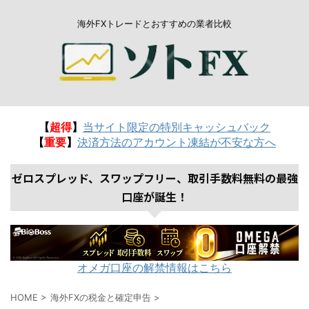
海外FXトレードとおすすめの業者比較
【
超得
】
当サイト限定の特別キャッシュバック
【
重要
】
決済方法のアカウント凍結が不安な方へ
ゼロスプレッド、スワップフリー、取引手数料無料の最強
口座が誕生！
オメガ口座の解禁情報はこちら
HOME
>
海外FXの税金と確定申告
>