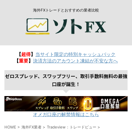
海外FXトレードとおすすめの業者比較
【
超得
】
当サイト限定の特別キャッシュバック
【
重要
】
決済方法のアカウント凍結が不安な方へ
ゼロスプレッド、スワップフリー、取引手数料無料の最強
口座が誕生！
オメガ口座の解禁情報はこちら
HOME
>
海外FX業者
>
Tradeview：トレードビュー
>