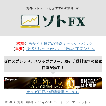
海外FXトレードとおすすめの業者比較
【
超得
】
当サイト限定の特別キャッシュバック
【
重要
】
決済方法のアカウント凍結が不安な方へ
ゼロスプレッド、スワップフリー、取引手数料無料の最強
口座が誕生！
オメガ口座の解禁情報はこちら
HOME
>
海外FX業者
>
easyMarkets：イージーマーケット
>