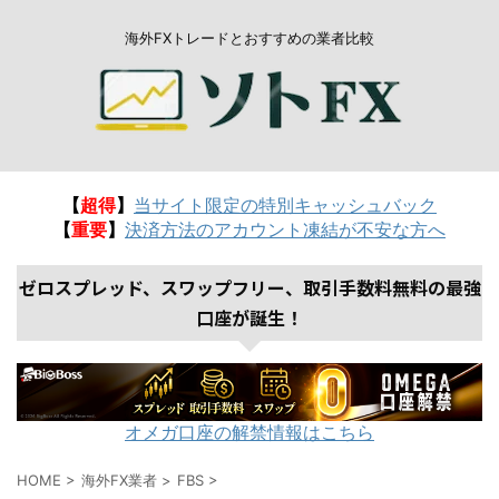
海外FXトレードとおすすめの業者比較
【
超得
】
当サイト限定の特別キャッシュバック
【
重要
】
決済方法のアカウント凍結が不安な方へ
ゼロスプレッド、スワップフリー、取引手数料無料の最強
口座が誕生！
オメガ口座の解禁情報はこちら
HOME
>
海外FX業者
>
FBS
>